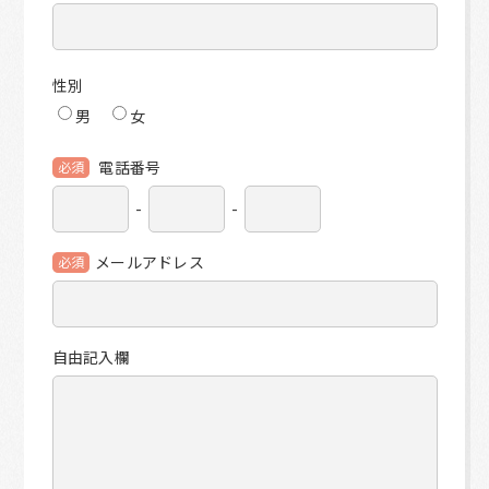
性別
男
女
電話番号
必須
-
-
メールアドレス
必須
自由記入欄