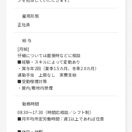
ンを担当していただきます。
雇用形態
正社員
給 与
[月給]
仔細については面接時などに相談
■経験・スキルによって変動あり
・賞与年2回（夏季1.5カ月、冬季2.0カ月）
通勤手当 上限なし 実費支給
■受動喫煙対策
・屋内/敷地内禁煙
勤務時間
08:30～17:30（時間応相談／シフト制）
■月平均所定労働時間：週1以上であれば任意
■休日・休暇